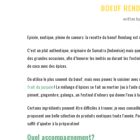
BOEUF REN
written b
Epicée, exotique, pleine de saveurs: la recette du boeuf Rendang est u
C’est un plat authentique, originaire de Sumatra (Indonésie) mais que
des grandes occasions, afin d’honorer les invités ou durant les festiv
de coco avec des épices.
On utilise le plus souvent du bœuf, mais vous pouvez le cuisiner avec
fruit du jacquier
! Le mélange d’épices se fait au mortier (ou à l’aide
piment, gingembre, galanga…un festival d’odeurs qui donne l’eau à la
Certains ingrédients peuvent être difficiles à trouver, je vous consei
proposent une belle sélection de produits exotiques toute l’année. Po
suffit d’ajouter à la préparation!
Quel accompagnement?