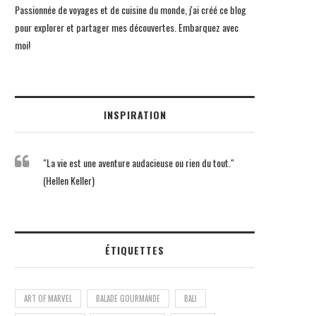
Passionnée de voyages et de cuisine du monde, j'ai créé ce blog
pour explorer et partager mes découvertes. Embarquez avec
moi!
INSPIRATION
"La vie est une aventure audacieuse ou rien du tout."
(Hellen Keller)
ÉTIQUETTES
ART OF MARVEL
BALADE GOURMANDE
BALI