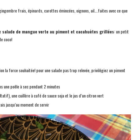
gingembre frais, épinards, carottes émincées, oignons, ail….faites avec ce que
e
salade de mangue verte au piment et cacahuètes grillées
: un petit
de coco!
lon la force souhaitée! pour une salade pas trop relevée, privilégiez un piment
ans une poêle à sec pendant 2 minutes
atif), une cuillère à café de sauce soja et le jus d’un citron vert
rais jusqu’au moment de servir