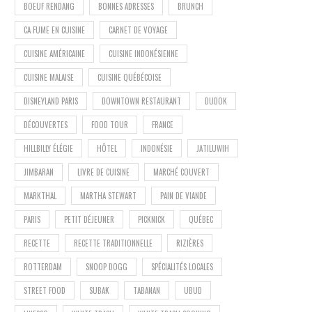
BOEUF RENDANG
BONNES ADRESSES
BRUNCH
CA FUME EN CUISINE
CARNET DE VOYAGE
CUISINE AMÉRICAINE
CUISINE INDONÉSIENNE
CUISINE MALAISE
CUISINE QUÉBÉCOISE
DISNEYLAND PARIS
DOWNTOWN RESTAURANT
DUDOK
DÉCOUVERTES
FOOD TOUR
FRANCE
HILLBILLY ÉLÉGIE
HÔTEL
INDONÉSIE
JATILUWIH
JIMBARAN
LIVRE DE CUISINE
MARCHÉ COUVERT
MARKTHAL
MARTHA STEWART
PAIN DE VIANDE
PARIS
PETIT DÉJEUNER
PICKNICK
QUÉBEC
RECETTE
RECETTE TRADITIONNELLE
RIZIÈRES
ROTTERDAM
SNOOP DOGG
SPÉCIALITÉS LOCALES
STREET FOOD
SUBAK
TABANAN
UBUD