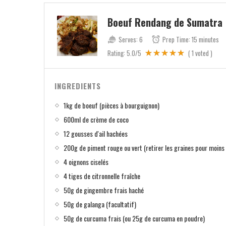
Boeuf Rendang de Sumatra
Serves:
6
Prep Time:
15 minutes
Rating:
5.0
/5
(
1
voted )
INGREDIENTS
1kg de boeuf (pièces à bourguignon)
600ml de crème de coco
12 gousses d'ail hachées
200g de piment rouge ou vert (retirer les graines pour moins
4 oignons ciselés
4 tiges de citronnelle fraîche
50g de gingembre frais haché
50g de galanga (facultatif)
50g de curcuma frais (ou 25g de curcuma en poudre)