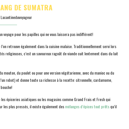
DANG DE SUMATRA
y
Lacantineduvoyageur
n voyage pour les papilles qui ne vous laissera pas indifférent!
 l’on retrouve également dans la cuisine malaise. Traditionnellement servi lors
ités religieuses, c’est un savoureux ragoût de viande cuit lentement dans du lait
 du mouton, du poulet ou pour une version végétarienne, avec du manioc ou du
 d’un robot) et donne toute sa richesse à la recette: citronnelle, cardamome,
 bouche!
lle les épiceries asiatiques ou les magasins comme Grand Frais et Fresh qui
ur les plus pressés, il existe également des
mélanges d’épices tout prêts
qu’il