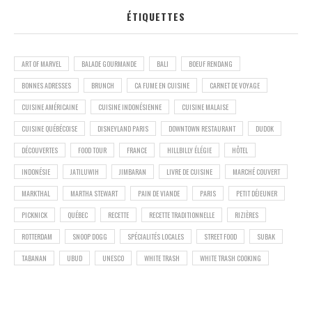
ÉTIQUETTES
ART OF MARVEL
BALADE GOURMANDE
BALI
BOEUF RENDANG
BONNES ADRESSES
BRUNCH
CA FUME EN CUISINE
CARNET DE VOYAGE
CUISINE AMÉRICAINE
CUISINE INDONÉSIENNE
CUISINE MALAISE
CUISINE QUÉBÉCOISE
DISNEYLAND PARIS
DOWNTOWN RESTAURANT
DUDOK
DÉCOUVERTES
FOOD TOUR
FRANCE
HILLBILLY ÉLÉGIE
HÔTEL
INDONÉSIE
JATILUWIH
JIMBARAN
LIVRE DE CUISINE
MARCHÉ COUVERT
MARKTHAL
MARTHA STEWART
PAIN DE VIANDE
PARIS
PETIT DÉJEUNER
PICKNICK
QUÉBEC
RECETTE
RECETTE TRADITIONNELLE
RIZIÈRES
ROTTERDAM
SNOOP DOGG
SPÉCIALITÉS LOCALES
STREET FOOD
SUBAK
TABANAN
UBUD
UNESCO
WHITE TRASH
WHITE TRASH COOKING