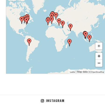
+
−
| Map data (c)
Leaflet
OpenStreetMap
INSTAGRAM