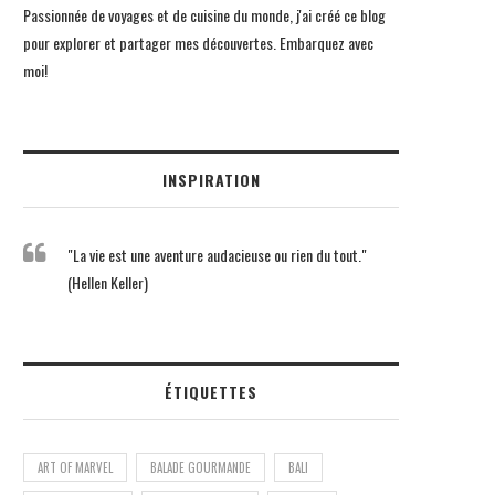
Passionnée de voyages et de cuisine du monde, j'ai créé ce blog
pour explorer et partager mes découvertes. Embarquez avec
moi!
INSPIRATION
"La vie est une aventure audacieuse ou rien du tout."
(Hellen Keller)
ÉTIQUETTES
ART OF MARVEL
BALADE GOURMANDE
BALI