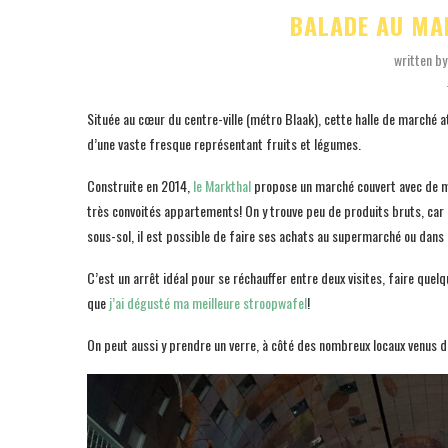
BALADE AU M
written b
Située au cœur du centre-ville (métro Blaak), cette halle de marché a
d’une vaste fresque représentant fruits et légumes.
Construite en 2014,
le Markthal
propose un marché couvert avec de mul
très convoités appartements! On y trouve peu de produits bruts, car
sous-sol, il est possible de faire ses achats au supermarché ou dans 
C’est un arrêt idéal pour se réchauffer entre deux visites, faire quelqu
que
j’ai dégusté ma meilleure stroopwafel
!
On peut aussi y prendre un verre, à côté des nombreux locaux venus d