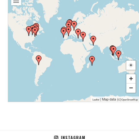
+
−
| Map data (c)
Leaflet
OpenStreetMap
INSTAGRAM