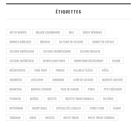
ÉTIQUETTES
ART OF MARVEL
BALADE GOURMANDE
BALI
BOEUF RENDANG
BONNES ADRESSES
BRUNCH
CA FUME EN CUISINE
CARNET DE VOYAGE
CUISINE AMÉRICAINE
CUISINE INDONÉSIENNE
CUISINE MALAISE
CUISINE QUÉBÉCOISE
DISNEYLAND PARIS
DOWNTOWN RESTAURANT
DUDOK
DÉCOUVERTES
FOOD TOUR
FRANCE
HILLBILLY ÉLÉGIE
HÔTEL
INDONÉSIE
JATILUWIH
JIMBARAN
LIVRE DE CUISINE
MARCHÉ COUVERT
MARKTHAL
MARTHA STEWART
PAIN DE VIANDE
PARIS
PETIT DÉJEUNER
PICKNICK
QUÉBEC
RECETTE
RECETTE TRADITIONNELLE
RIZIÈRES
ROTTERDAM
SNOOP DOGG
SPÉCIALITÉS LOCALES
STREET FOOD
SUBAK
TABANAN
UBUD
UNESCO
WHITE TRASH
WHITE TRASH COOKING