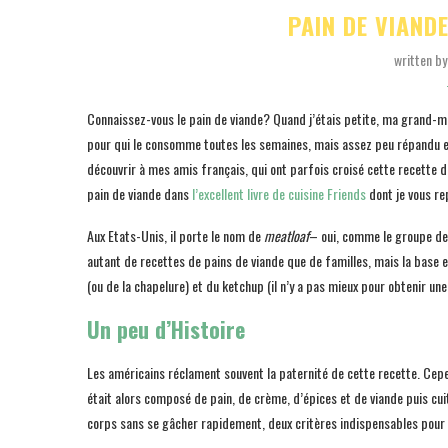
PAIN DE VIAND
written b
Connaissez-vous le pain de viande? Quand j’étais petite, ma grand-mè
pour qui le consomme toutes les semaines, mais assez peu répandu en E
découvrir à mes amis français, qui ont parfois croisé cette recette d
pain de viande dans
l’excellent livre de cuisine Friends
dont je vous rep
Aux Etats-Unis, il porte le nom de
meatloaf
– oui, comme le groupe de 
autant de recettes de pains de viande que de familles, mais la base 
(ou de la chapelure) et du ketchup (il n’y a pas mieux pour obtenir une
Un peu d’Histoire
Les américains réclament souvent la paternité de cette recette. Cepend
était alors composé de pain, de crème, d’épices et de viande puis cui
corps sans se gâcher rapidement, deux critères indispensables pour 