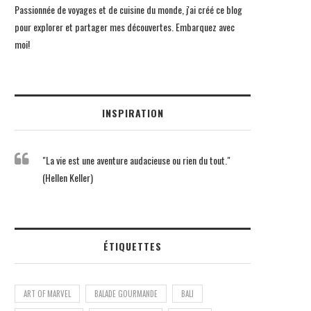
Passionnée de voyages et de cuisine du monde, j'ai créé ce blog
pour explorer et partager mes découvertes. Embarquez avec
moi!
INSPIRATION
"La vie est une aventure audacieuse ou rien du tout."
(Hellen Keller)
ÉTIQUETTES
ART OF MARVEL
BALADE GOURMANDE
BALI