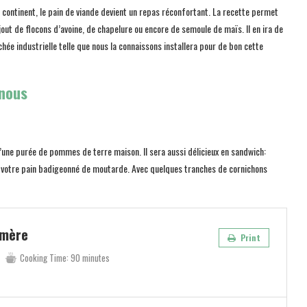
 continent, le pain de viande devient un repas réconfortant. La recette permet
jout de flocons d’avoine, de chapelure ou encore de semoule de maïs. Il en ira de
hée industrielle telle que nous la connaissons installera pour de bon cette
 nous
d’une purée de pommes de terre maison. Il sera aussi délicieux en sandwich:
en votre pain badigeonné de moutarde. Avec quelques tranches de cornichons
-mère
Print
Cooking Time:
90 minutes