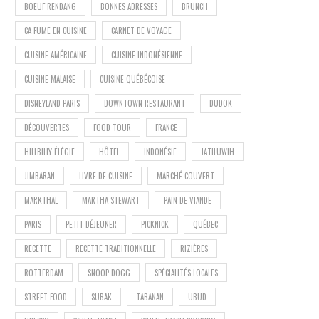
BOEUF RENDANG
BONNES ADRESSES
BRUNCH
CA FUME EN CUISINE
CARNET DE VOYAGE
CUISINE AMÉRICAINE
CUISINE INDONÉSIENNE
CUISINE MALAISE
CUISINE QUÉBÉCOISE
DISNEYLAND PARIS
DOWNTOWN RESTAURANT
DUDOK
DÉCOUVERTES
FOOD TOUR
FRANCE
HILLBILLY ÉLÉGIE
HÔTEL
INDONÉSIE
JATILUWIH
JIMBARAN
LIVRE DE CUISINE
MARCHÉ COUVERT
MARKTHAL
MARTHA STEWART
PAIN DE VIANDE
PARIS
PETIT DÉJEUNER
PICKNICK
QUÉBEC
RECETTE
RECETTE TRADITIONNELLE
RIZIÈRES
ROTTERDAM
SNOOP DOGG
SPÉCIALITÉS LOCALES
STREET FOOD
SUBAK
TABANAN
UBUD