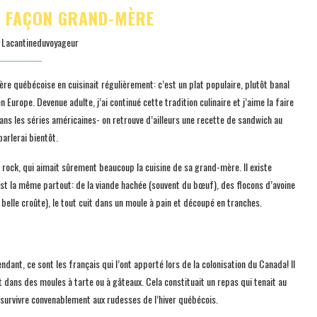
E FAÇON GRAND-MÈRE
y
Lacantineduvoyageur
re québécoise en cuisinait régulièrement: c’est un plat populaire, plutôt banal
urope. Devenue adulte, j’ai continué cette tradition culinaire et j’aime la faire
ans les séries américaines- on retrouve d’ailleurs une recette de sandwich au
arlerai bientôt.
rock, qui aimait sûrement beaucoup la cuisine de sa grand-mère. Il existe
est la même partout: de la viande hachée (souvent du bœuf), des flocons d’avoine
 belle croûte), le tout cuit dans un moule à pain et découpé en tranches.
ant, ce sont les français qui l’ont apporté lors de la colonisation du Canada! Il
t dans des moules à tarte ou à gâteaux. Cela constituait un repas qui tenait au
survivre convenablement aux rudesses de l’hiver québécois.