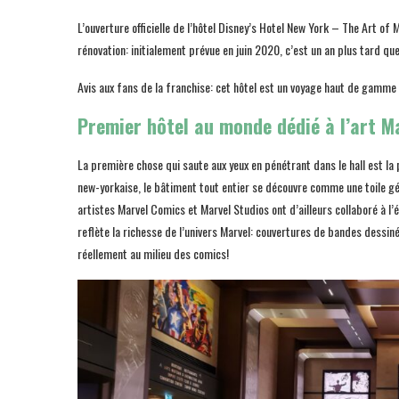
L’ouverture officielle de l’hôtel Disney’s Hotel New York – The Art of 
rénovation: initialement prévue en juin 2020, c’est un an plus tard qu
Avis aux fans de la franchise: cet hôtel est un voyage haut de gamme 
Premier hôtel au monde dédié à l’art M
La première chose qui saute aux yeux en pénétrant dans le hall est la
new-yorkaise, le bâtiment tout entier se découvre comme une toile g
artistes Marvel Comics et Marvel Studios ont d’ailleurs collaboré à l’
reflète la richesse de l’univers Marvel: couvertures de bandes dessiné
réellement au milieu des comics!