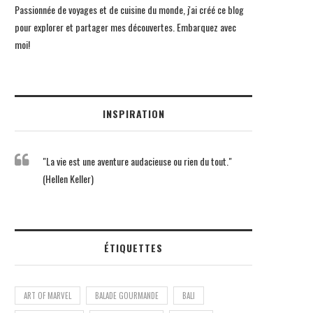
Passionnée de voyages et de cuisine du monde, j'ai créé ce blog
pour explorer et partager mes découvertes. Embarquez avec
moi!
INSPIRATION
"La vie est une aventure audacieuse ou rien du tout."
(Hellen Keller)
ÉTIQUETTES
ART OF MARVEL
BALADE GOURMANDE
BALI