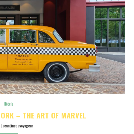
Hôtels
YORK – THE ART OF MARVEL
y
Lacantineduvoyageur