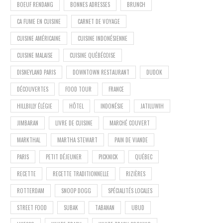
BOEUF RENDANG
BONNES ADRESSES
BRUNCH
CA FUME EN CUISINE
CARNET DE VOYAGE
CUISINE AMÉRICAINE
CUISINE INDONÉSIENNE
CUISINE MALAISE
CUISINE QUÉBÉCOISE
DISNEYLAND PARIS
DOWNTOWN RESTAURANT
DUDOK
DÉCOUVERTES
FOOD TOUR
FRANCE
HILLBILLY ÉLÉGIE
HÔTEL
INDONÉSIE
JATILUWIH
JIMBARAN
LIVRE DE CUISINE
MARCHÉ COUVERT
MARKTHAL
MARTHA STEWART
PAIN DE VIANDE
PARIS
PETIT DÉJEUNER
PICKNICK
QUÉBEC
RECETTE
RECETTE TRADITIONNELLE
RIZIÈRES
ROTTERDAM
SNOOP DOGG
SPÉCIALITÉS LOCALES
STREET FOOD
SUBAK
TABANAN
UBUD