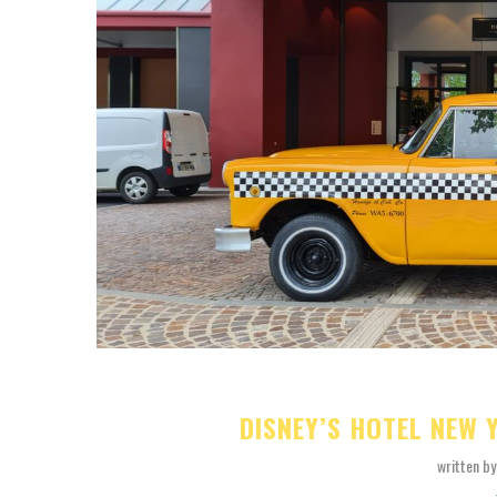
DISNEY’S HOTEL NEW 
written b